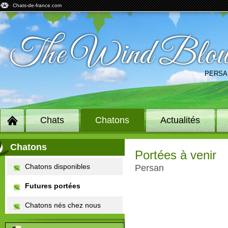
Chats-de-france.com
The Wind Blo
PERSA
Chats
Chatons
Actualités
Chatons
Portées à venir
Chatons disponibles
Persan
Futures portées
Chatons nés chez nous