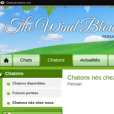
Chats-de-france.com
The Wind Blo
PERSA
Chats
Chatons
Actualités
Chatons
chatons nés che
Chatons disponibles
Persan
Futures portées
Chatons nés chez nous