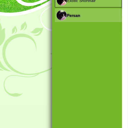
Exotic Shorthair
Persan