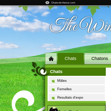
Chats-de-france.com
The Win
Chats
Chatons
Chats
Mâles
Femelles
Resultats d'expo